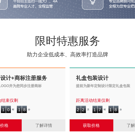
限时特惠服务
助力企业低成本、高效率打造品牌
O设计+商标注册服务
礼盒包装设计
LOGO并为您同步注册商标
提前为新年定制设计限定礼盒包装
动结束仅剩
距离活动结束仅剩
1
0
1
8
2
2
1
7
1
8
1
0
1
8
2
2
1
7
1
8
时
分
天
时
分
价格
了解详情
获取价格
了