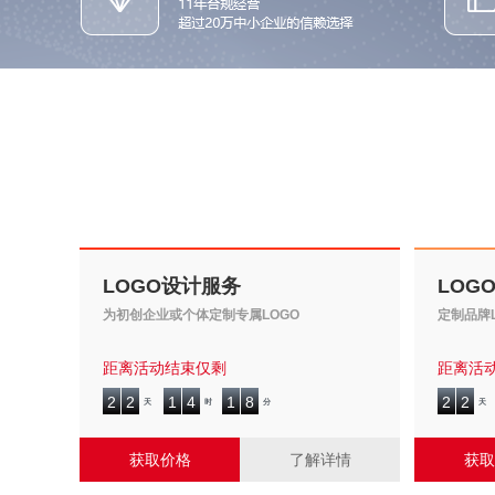
LOGO设计服务
LOG
为初创企业或个体定制专属LOGO
定制品牌
距离活动结束仅剩
距离活
2
2
1
4
1
8
2
2
2
2
1
4
1
8
2
2
天
时
分
天
获取价格
了解详情
获取