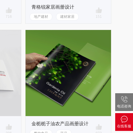
青格锐家居画册设计
716
地产建材
建材家居
151
电话咨询
金栀栀子油农产品画册设计
在线客服