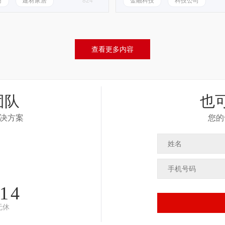
材
建材家居
824
金融科技
科技公司
查看更多内容
团队
也
决方案
您的
314
无休