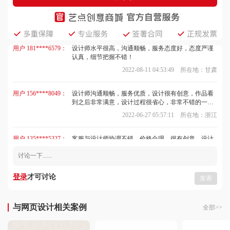
便宜，细节把握不错，设计很满意~
2022-05-22 03:34:36 所在地：宁夏
用户 181****6579：
设计师水平很高，沟通顺畅，服务态度好，态度严谨
认真，细节把握不错！
2022-08-11 04:53:49 所在地：甘肃
用户 156****8049：
设计师沟通顺畅，服务优质，设计很有创意，作品看
到之后非常满意，设计过程很省心，非常不错的一
家，给好评！
2022-06-27 05:57:11 所在地：浙江
用户 135****5327：
客服与设计师协调不错，价格合理，很有创意，设计
的作品我很喜欢，出稿速度快，质量高，节省了不少
时间，不错！
2022-09-19 01:46:27 所在地：河南
登录
才可讨论
发表
用户 177****6670：
设计水平很高，服务人员很热情，沟通顺畅，设计的
作品很有创意，交稿很准时，设计效果很赞，体验感
很强！
2023-02-04 01:12:40 所在地：广西
与网页设计相关案例
全部>>
用户 150****6904：
客服负责任，回访及时，帮了我很多忙，大服务商的