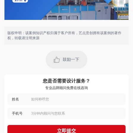
版权申明：该案例知识产权归属于客户所有，艺点意创拥有该案例的著作
权，转载请注明来源
用户 135****5327：
客服与设计师协调不错，价格合理，很有创意，设计
的作品我很喜欢，出稿速度快，质量高，节省了不少
鼓励一下
时间，不错！
2022-09-19 01:46:27 所在地：河南
用户 177****6670：
设计水平很高，服务人员很热情，沟通顺畅，设计的
您是否需要设计服务？
作品很有创意，交稿很准时，设计效果很赞，体验感
专业品牌顾问免费在线咨询
很强！
2023-02-04 01:12:40 所在地：广西
姓名
用户 150****6904：
客服负责任，回访及时，帮了我很多忙，大服务商的
保障齐全，态度非常好，设计又快又好！
手机号
2022-06-20 07:49:08 所在地：宁夏
立即提交
用户 150****9944：
设计师沟通顺畅，服务态度好，设计新颖，价格还很