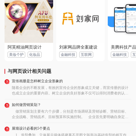
保障齐全，态度非常好，设计又快又好！
2022-06-20 07:49:08 所在地：宁夏
用户 150****9944：
设计师沟通顺畅，服务态度好，设计新颖，价格还很
便宜，细节把握不错，设计很满意~
2022-05-22 03:34:36 所在地：宁夏
阿芙精油网页设计
刘家网品牌全案建设
美腾科技产
用户 181****6579：
设计师水平很高，沟通顺畅，服务态度好，态度严谨
美妆个护
化妆品
金融科技
互联网
金融科技
互
认真，细节把握不错！
2022-08-11 04:53:49 所在地：甘肃
与网页设计相关问题
用户 156****8049：
设计师沟通顺畅，服务优质，设计很有创意，作品看
宣传画册是怎样树立企业形象的
到之后非常满意，设计过程很省心，非常不错的一
家，给好评！
随着企业的不断发展，有效的宣传企业的形象成立关键，而宣传册的设计
2022-06-27 05:57:11 所在地：浙江
也成立企业的重要内容。树立企业的良好形象不仅可以得到消费者的认可
信赖，更可以尽快的开拓市场，占据市场的有利地位，所以宣传册也是一
种很好的宣传方式。设计出具有市场潜力的宣传册，就需要有好的设计理
如何做营销策划？
念和产品的内涵相结合，体现出企业的文化内涵。宣传画册是怎样树立企
做营销策划主要有六个步骤，分别是市场调研及营销诊断、营销目标、
业形象的？宣传册的作用就是让消费者看到或者听到企业的名字就能联想
企业战略、营销战术、目标预算和实施控制。 企业首先要明确自身定位
到企业的形象，毕竟企业的形象也是一种无形的财富。宣传册的设计出来
以及周边环境，外部环境、行业趋势、政策要求、自身实力等多角度分
具有很强的社会认可度，同时具有较强的宣传力度，更是企业的文化以及
析。通过对于调查情况的分析整理寻找对于自身具有又是的部分，将其进
展墙设计必看的5个要点
企业灵魂所在。间接的提高企业的品牌形象。因此宣传册的设计师相当重
行排序，以此作为依据，定义目标市场、设立各阶段目标以及对应的完成
1、造型叠加 立体展示墙体搭建离不开图文版面与基础造型的相互作