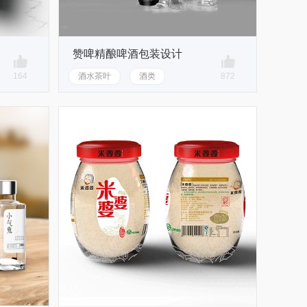
赞啤精酿啤酒包装设计
164
酒水茶叶
酒类
872