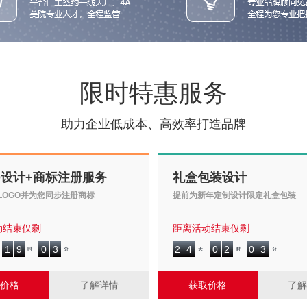
限时特惠服务
助力企业低成本、高效率打造品牌
O设计+商标注册服务
礼盒包装设计
LOGO并为您同步注册商标
提前为新年定制设计限定礼盒包装
动结束仅剩
距离活动结束仅剩
1
9
0
3
2
4
0
2
0
3
1
9
0
3
2
4
0
2
0
3
时
分
天
时
分
价格
了解详情
获取价格
了