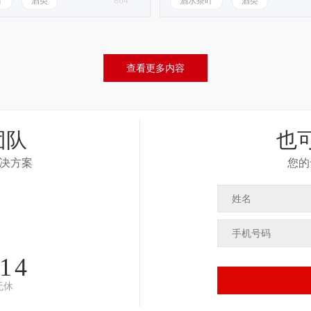
叶
酒类
864
酒水茶叶
酒类
查看更多内容
团队
也
决方案
您的
314
无休