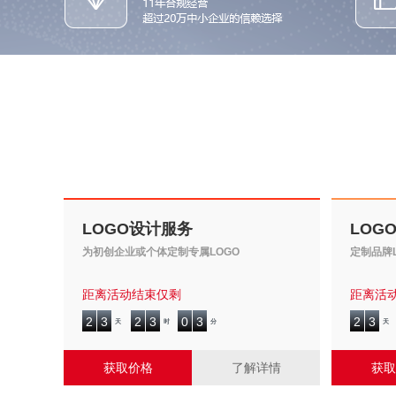
LOGO设计服务
LOG
为初创企业或个体定制专属LOGO
定制品牌
距离活动结束仅剩
距离活
2
3
2
3
0
3
2
3
2
3
2
3
0
3
2
3
天
时
分
天
获取价格
了解详情
获取