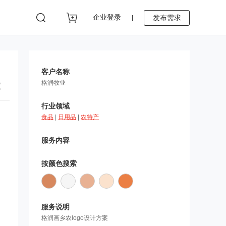
企业登录
发布需求
|
客户名称
格润牧业
行业领域
食品
|
日用品
|
农特产
服务内容
按颜色搜索
服务说明
格润画乡农logo设计方案